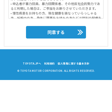
• 申込者が暴力団員、暴力団関係者、その他反社会的勢力であ
ると判明した場合は、ご参加をお断りさせていただきます。
• 慢性疾患をお持ちの方、現在健康を損なっていらっしゃる
方、妊娠中の方、身体に障害をお持ちの方などで特別の配慮を
必要とする方は、その旨を当アクティビティ参加が決定された
際にお申し出下さい。主催者は可能かつ合理的な範囲内で対応
同意する
いたします。この場合、参加者からのお申し出に基づき、主催
者が参加者のために講じた特別な措置に要する費用は参加者の
負担とさせていただきます。なお、この場合、適切な措置を講
じるための参考等とするために、医師の診断書を提出していた
だく場合があります。
第2条【参加について】
• 当アクティビティの円滑な進行のため、応募規約を当アクテ
TOYOTA.JPへ
利用規約
個人情報に関する基本方針
ィビティ参加までに確認し、遵守していただきます。
• 主催者が明示した年齢などの参加条件を満たしていないこと
© TOYOTA MOTOR CORPORATION. ALL RIGHTS RESERVED.
が明らかになったときは参加をお断りする場合があります。
• 当アクティビティの円滑な運営を妨げる迷惑行為は禁止しま
す。場合により、主催者の判断で退去を命じます。
• 当アクティビティ中の参加者の事件・事故・怪我等について
は、主催者が締結する保険の支払範囲内で対応します。
• 当アクティビティ参加中は主催者および関係者の指示に従っ
ていただきます。
• 集合場所までの交通費は参加者各自が負担し、主催者の責め