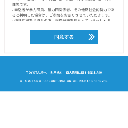
理想です。
• 申込者が暴力団員、暴力団関係者、その他反社会的勢力であ
ると判明した場合は、ご参加をお断りさせていただきます。
• 慢性疾患をお持ちの方、現在健康を損なっていらっしゃる
方、妊娠中の方、身体に障害をお持ちの方などで特別の配慮を
必要とする方は、その旨を当アクティビティ参加が決定された
同意する
際にお申し出下さい。主催者は可能かつ合理的な範囲内で対応
いたします。この場合、参加者からのお申し出に基づき、主催
者が参加者のために講じた特別な措置に要する費用は参加者の
負担とさせていただきます。なお、この場合、適切な措置を講
じるための参考等とするために、医師の診断書を提出していた
だく場合があります。
第2条【参加について】
TOYOTA.JPへ
利用規約
個人情報に関する基本方針
• 当アクティビティの円滑な進行のため、応募規約を当アクテ
ィビティ参加までに確認し、遵守していただきます。
© TOYOTA MOTOR CORPORATION. ALL RIGHTS RESERVED.
• 主催者が明示した年齢などの参加条件を満たしていないこと
が明らかになったときは参加をお断りする場合があります。
• 当アクティビティの円滑な運営を妨げる迷惑行為は禁止しま
す。場合により、主催者の判断で退去を命じます。
• 当アクティビティ中の参加者の事件・事故・怪我等について
は、主催者が締結する保険の支払範囲内で対応します。
• 当アクティビティ参加中は主催者および関係者の指示に従っ
ていただきます。