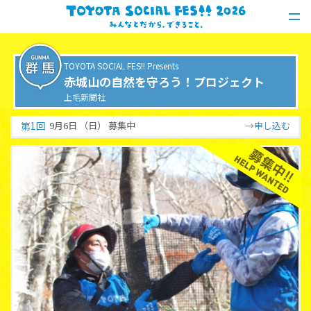
TOYOTA SOCIAL FES!! Presents
赤城山の自然を守ろう！プロジェクト
上毛新聞社
第
1
回
9月6日 （日）
募集中
申し込む